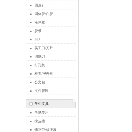
回形针
固体胶/白胶
液体胶
胶带
剪刀
美工刀/刀片
切纸刀
打孔机
板夹/报告夹
公文包
文件管理
学生文具
考试专用
橡皮擦
修正带/修正液