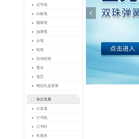
记号笔
白板笔
圆珠笔
油漆笔
台笔
铅笔
自动铅笔
墨水
笔芯
精品礼盒套装
办公文具
计算器
订书机
订书钉
长尾夹