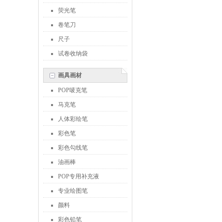
荧光笔
卷笔刀
尺子
试卷收纳袋
画具画材
POP唛克笔
马克笔
人体彩绘笔
彩色笔
彩色勾线笔
油画棒
POP专用补充液
专业绘图笔
颜料
彩色铅笔