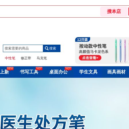
搜索
搜索
中性笔
修正带
中性笔
马克笔
铅笔
美术笔
上新
书写工具
桌面办公
学生文具
画具画材